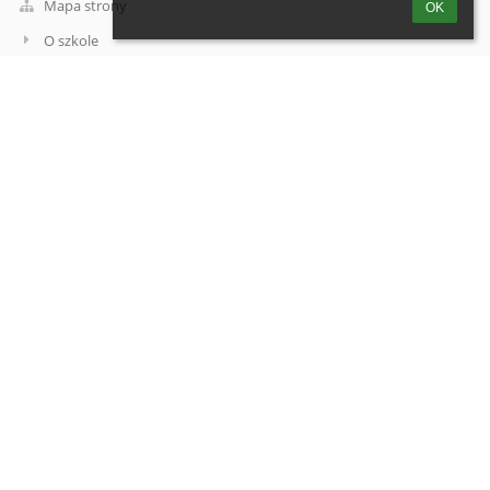
Mapa strony
OK
O szkole
Kontakt
Aktualności
Kontakt
Szkoła Podstawowa nr 4 im. Zdobywców Wału Pomorskiego w
Wałczu
sekretariat@sp4walcz.pl
e-Doręczenia: AE:PL-95739-51735-CUAET-17
d.lugowska@sp4walcz.pl
672583796
ul. Tysiąclecia 19
78-600 Wałcz
Poland
Szkoła Podstawowa nr 4 im. Zdobywców Wału Pomorskiego w
Wałczu jest reprezentowana przez dyrektora Iwonę Urbanowicz