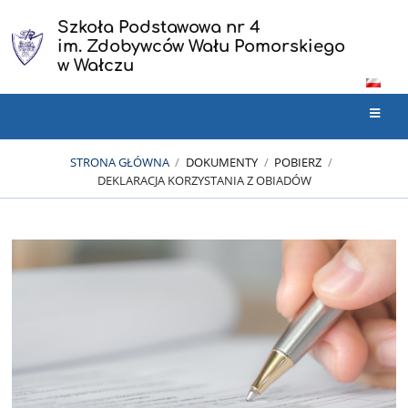
Szkoła Podstawowa nr 4
im. Zdobywców Wału Pomorskiego
w Wałczu
STRONA GŁÓWNA
/
DOKUMENTY
/
POBIERZ
/
DEKLARACJA KORZYSTANIA Z OBIADÓW
Deklaracja
korzystania
z
obiadów