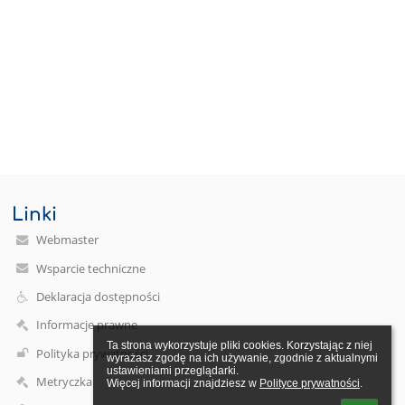
Linki
Webmaster
Wsparcie techniczne
Deklaracja dostępności
Informacje prawne
Ta strona wykorzystuje pliki cookies. Korzystając z niej 
Polityka prywatności
wyrażasz zgodę na ich używanie, zgodnie z aktualnymi 
ustawieniami przeglądarki.

Metryczka
Więcej informacji znajdziesz w 
Polityce prywatności
.