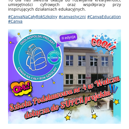
umiejętności cyfrowych oraz współpracy przy
inspirujących działaniach edukacyjnych.
#CanvaNaCałyRokSzkolny
#canvastyczni
#CanvaEducation
#Canva