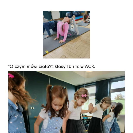
"O czym mówi ciało?": klasy 1b i 1c w WCK.