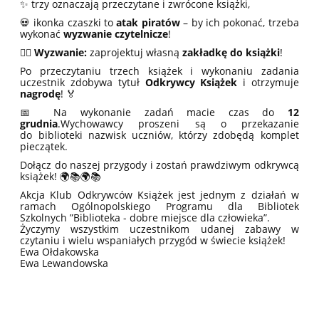
✨ trzy oznaczają przeczytane i zwrócone książki,
💀 ikonka czaszki to
atak piratów
– by ich pokonać, trzeba
wykonać
wyzwanie czytelnicze
!
🏴‍☠️
Wyzwanie:
zaprojektuj własną
zakładkę do książki
!
Po przeczytaniu trzech książek i wykonaniu zadania
uczestnik zdobywa tytuł
Odkrywcy Książek
i otrzymuje
nagrodę
! 🏅
📅 Na wykonanie zadań macie czas do
12
grudnia
.Wychowawcy proszeni są o przekazanie
do biblioteki nazwisk uczniów, którzy zdobędą komplet
pieczątek.
Dołącz do naszej przygody i zostań prawdziwym odkrywcą
książek! 🌍📚🌍📚
Akcja Klub Odkrywców Książek jest jednym z działań w
ramach Ogólnopolskiego Programu dla Bibliotek
Szkolnych ”Biblioteka - dobre miejsce dla człowieka”.
Życzymy wszystkim uczestnikom udanej zabawy w
czytaniu i wielu wspaniałych przygód w świecie książek!
Ewa Ołdakowska
Ewa Lewandowska