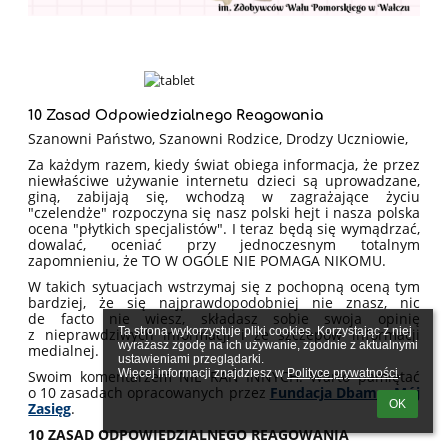
10 Zasad Odpowiedzialnego Reagowania
Szanowni Państwo, Szanowni Rodzice, Drodzy Uczniowie,
Za każdym razem, kiedy świat obiega informacja, że przez
niewłaściwe używanie internetu dzieci są uprowadzane,
giną, zabijają się, wchodzą w zagrażające życiu
"czelendże" rozpoczyna się nasz polski hejt i nasza polska
ocena "płytkich specjalistów". I teraz będą się wymądrzać,
dowalać, oceniać przy jednoczesnym totalnym
zapomnieniu, że TO W OGÓLE NIE POMAGA NIKOMU.
W takich sytuacjach wstrzymaj się z pochopną oceną tym
bardziej, że się najprawdopodobniej nie znasz, nic
de facto nie wiesz, składasz sobie swoja opinię
Ta strona wykorzystuje pliki cookies. Korzystając z niej 
z nieprawdziwych informacji i ze szczepów informacji
wyrażasz zgodę na ich używanie, zgodnie z aktualnymi 
medialnej.
ustawieniami przeglądarki.

Więcej informacji znajdziesz w 
Polityce prywatności
.
Swoim komentarzem NIE RAŃ INNYCH. Warto pamiętać
o 10 zasadach opracowanych przez
Fundacja Dbam o Mój
OK
Zasięg
.
10 ZASAD ODPOWIEDZIALNEGO REAGOWANIA