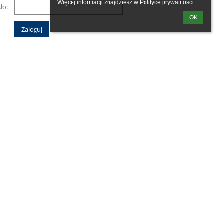
Więcej informacji znajdziesz w 
Polityce prywatności
.
ło:
OK
m loginu lub hasła