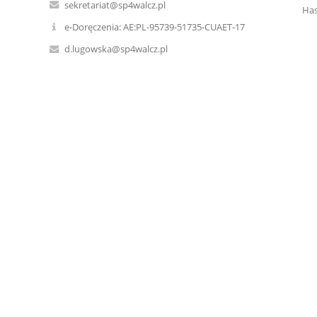
sekretariat@sp4walcz.pl
Has
e-Doręczenia: AE:PL-95739-51735-CUAET-17
d.lugowska@sp4walcz.pl
672583796
Zapomniałe
ul. Tysiąclecia 19
78-600 Wałcz
Poland
Szkoła Podstawowa nr 4 im. Zdobywców Wału
Pomorskiego w Wałczu jest reprezentowana
przez dyrektora Iwonę Urbanowicz
e-mail: sekretariat@sp4walcz.pl
tel. 067 258 37 96
iod@sp4walcz.pl
tel. 067 258 37 96
Przyjmowanie interesantów przez Dyrektora
Szkoły Podstawowej nr 4 im. Zdobywców Wału
Pomorskiego w Wałczu odbywa się w:
poniedziałki - od 12:00 do 14:00
czwartki - od 12:00 do 14:00