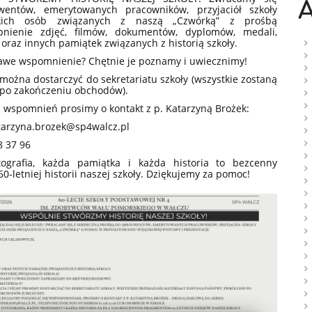
A
wentów, emerytowanych pracowników, przyjaciół szkoły
kich osób związanych z naszą „Czwórką” z prośbą
pnienie zdjęć, filmów, dokumentów, dyplomów, medali,
oraz innych pamiątek związanych z historią szkoły.
awe wspomnienie? Chętnie je poznamy i uwiecznimy!
można dostarczyć do sekretariatu szkoły (wszystkie zostaną
po zakończeniu obchodów).
 wspomnień prosimy o kontakt z p. Katarzyną Brożek:
atarzyna.brozek@sp4walcz.pl
58 37 96
tografia, każda pamiątka i każda historia to bezcenny
0-letniej historii naszej szkoły. Dziękujemy za pomoc!