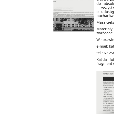
do absol
i wszyst
o udostę
pucharów 
Masz ciek
Materiały 
zwrócone 
W sprawie
e-mail: k
tel.: 67 2
Każda fo
fragment 6