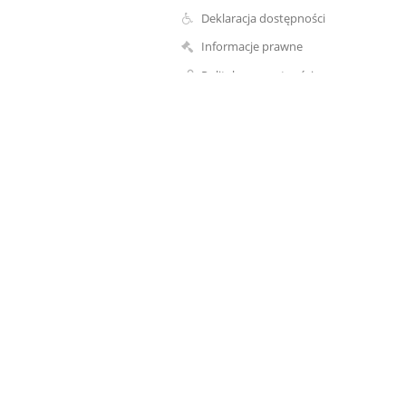
Deklaracja dostępności
Informacje prawne
Polityka prywatności
Metryczka
Mapa strony
O szkole
Kontakt
Aktualności