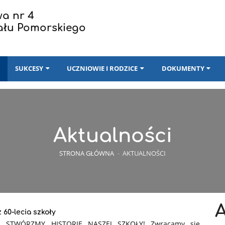
a nr 4
ału Pomorskiego
I
SUKCESY
UCZNIOWIE I RODZICE
DOKUMENTY
Aktualności
STRONA GŁÓWNA
-
AKTUALNOŚCI
 60-lecia szkoły
E STWÓRZMY HISTORIĘ NASZEJ SZKOŁY!
Zwracamy się