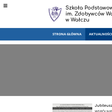
Szkoła Podstawow
im. Zdobywców W
w Wałczu
STRONA GŁÓWNA
AKTUALNOŚC
Jubileusz
WSPÓLNI