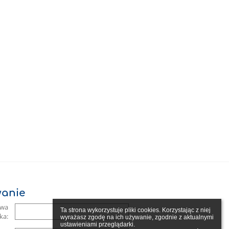
anie
zwa
Ta strona wykorzystuje pliki cookies. Korzystając z niej 
ka:
wyrażasz zgodę na ich używanie, zgodnie z aktualnymi 
ustawieniami przeglądarki.
