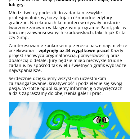
lub gry
.
Młodzi twórcy podeszli do zadania niezwykle
profesjonalnie, wykorzystując różnorodne edytory
graficzne. Na ekranach komputerów ożywały postacie
tworzone zarówno w klasycznym programie Paint, jak i w
bardziej zaawansowanych środowiskach, takich jak Krita
czy Gimp.
Zainteresowanie konkursem przerosło nasze najśmielsze
oczekiwania –
wpłynęły aż 44 wyjątkowe prace!
Każdy
projekt zachwyca oryginalnością, pomysłowością oraz
dbałością o detale. Jury będzie miało niezwykle trudne
zadanie, by spośród tak wielu świetnych grafik wybrać te
najwspanialsze.
Serdecznie dziękujemy wszystkim uczestnikom
za zaangażowanie, kreatywność i podzielenie się swoją
pasją. Wkrótce opublikujemy informację o zwycięzcach -
a dziś zapraszamy do obejrzenia galerii prac.