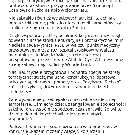
się akcje charytatywne, takie jak kiermasz książek, loteria
fantowa oraz stoiska przygotowane przez Samorząd
Uczniowski i Szkolne Koło Wolontariatu.
Nie zabrakło również wyjątkowych atrakcji, takich jak
przejażdżki konne, pokaz lotniczy modeli samolotów czy
spotkanie z ogromną maskotką Sonika.
Dzięki współpracy z Przyjaciółmi Szkoły uczestnicy mogli
odwiedzić liczne stoiska edukacyjne i profilaktyczne, m.in.
Nadleśnictwa Płytnica, PSSE w Wałczu, punkt medyczny
przygotowany przez 107. Szpital Wojskowy w Wałczu,
manufakturę lodów „Krówka”, strefę sportową
przygotowaną przez siłownię Athletic Gym & Fitness oraz
strefę zabaw i nagród firmy Wonderland.
Nasi nauczyciele przygotowali ponadto specjalne strefy
tematyczne: strefę malucha, konstrukcyjną, sportową,
artystyczną, pierwszej pomocy oraz „Pozytywne Stoisko”,
które cieszyły się dużym zainteresowaniem dzieci
i młodzieży.
Całe wydarzenie przebiegało w niezwykle serdecznej
atmosferze. Uśmiechy dzieci, zaangażowanie społeczności
szkolnej oraz wspólnie spędzony czas sprawiły, że był to
dzień pełen pięknych chwil i niezapomnianych
wspomnień.
Podczas trwania festynu można było wspierać klasy w
konkursie „Razem możemy więcej”. Po zliczeniu