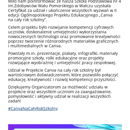
Miło nam poinformować że nasza Szkoła Podstawowa nr 4
im.Zdobywców Wału Pomorskiego w Wałczu uzyskała
Certyfikat za udział i ukończenie wszystkich wyzwań w II
edycji Ogólnopolskiego Projektu Edukacyjnego „Canva
na cały rok szkolny”.
Celem projektu było rozwijanie kompetencji cyfrowych
uczniów, doskonalenie umiejętności wykorzystania
nowoczesnych technologii oraz promowanie kreatywności
poprzez tworzenie różnorodnych materiałów graficznych
i multimedialnych w Canva.
Powstały m.in. prezentacje, plakaty, infografiki, materiały
promocyjne szkoły, rolki edukacyjne oraz projekty
rozwijające wyobraźnię i umiejętność pracy zespołowej.
Udział w Projekcie Canva na cały rok szkolny był
wartościowym doświadczeniem, które pozwoliło połączyć
edukację, kreatywność i rozwój kompetencji przyszłości.
Dziękujemy Organizatorom za możliwość udziału w
projekcie oraz wszystkim uczniom za zaangażowanie,
pomysłowość i aktywny udział w realizacji wszystkich
zadań!
#CanvaNaCałyRokSzkolny