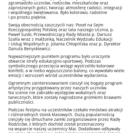
zgromadziło uczniów, rodziców, mieszkańców oraz
zaproszonych gości, tworząc atmosferę radości, integracji
i wspólnego świętowania. Było kolorowo, radośnie
i po prostu pięknie.
Swoją obecnością zaszczycili nas: Poseł na Sejm
Rzeczypospolitej Polskiej oraz tata naszego Ucznia, p.
Paweł Suski, Przewodniczący Rady Miasta p. Dariusz
Szalla wraz z małżonką, Naczelnik Wydziału Edukacji
i Usług Wspólnych p. Jolanta Chłopińska oraz p. Dyrektor
Danuta Benyskiewicz.
Najważniejszym punktem programu było uroczyste
otwarcie strefy edukacyjno-sportowej. Podczas
symbolicznego przecięcia wstęgi wystrzeliło kolorowe
konfetti, a w niebo wypuszczono balony, co wywołało wiele
emocji i wzruszeń wśród uczestników wydarzenia.
Ogromnym zainteresowaniem cieszył się bogaty program
artystyczny przygotowany przez naszych uczniów.
Na scenie nie zabrakło występów wokalnych oraz
tanecznych, które zostały nagrodzone gromkimi brawami
publiczności.
Podczas festynu na uczestników czekało mnóstwo atrakcji
i różnorodnych stoisk klasowych. Dużą popularnością
cieszyły się dmuchane zamki zorganizowane przez Radę
Rodziców, z których dochód został przeznaczony
na wsparcie naszej uczennicy Mai. Dodatkowo odbywały