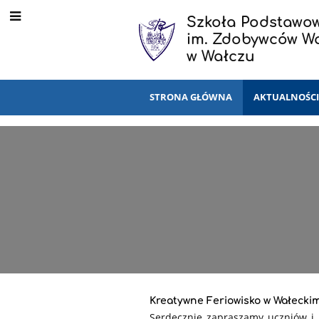
Szkoła Podstawow
im. Zdobywców W
w Wałczu
STRONA GŁÓWNA
AKTUALNOŚC
Kreatywne Feriowisko w Wałecki
Serdecznie zapraszamy uczniów i