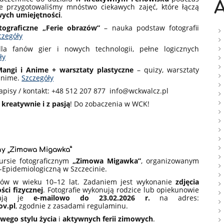
A
e przygotowaliśmy mnóstwo ciekawych zajęć, które łączą
wych umiejętności
.
tograficzne „Ferie obrazów”
– nauka podstaw fotografii
czegóły
la fanów gier i nowych technologii, pełne logicznych
ły
angi i Anime + warsztaty plastyczne
– quizy, warsztaty
 anime.
Szczegóły
apisy / kontakt: +48 512 207 877 info@wckwalcz.pl
e
kreatywnie i z pasją
! Do zobaczenia w WCK!
ny „Zimowa Migawka”
rsie fotograficznym
„Zimowa Migawka”
, organizowanym
-Epidemiologiczną w Szczecinie.
iów w wieku 10–12 lat. Zadaniem jest wykonanie
zdjęcia
ci fizycznej
. Fotografie wykonują rodzice lub opiekunowie
yłają je
e-mailowo do 23.02.2026 r.
na adres:
ov.pl
, zgodnie z zasadami regulaminu.
wego stylu życia
i
aktywnych ferii zimowych
.