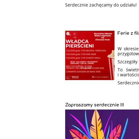
Serdecznie zachęcamy do udziału!
Ferie z f
W okresie
przygotow
Szczegóły 
To świet
i wartośc
Serdeczni
Zapraszamy serdecznie !!!