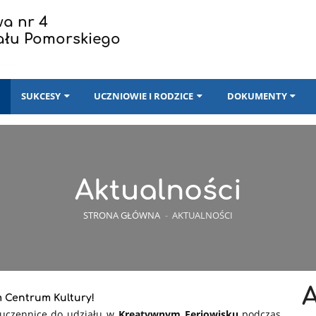
a nr 4
ału Pomorskiego
I
SUKCESY
UCZNIOWIE I RODZICE
DOKUMENTY
Aktualności
STRONA GŁÓWNA
-
AKTUALNOŚCI
m Centrum Kultury!
 uczennice do udziału w
Kreatywnym Feriowisku
podczas