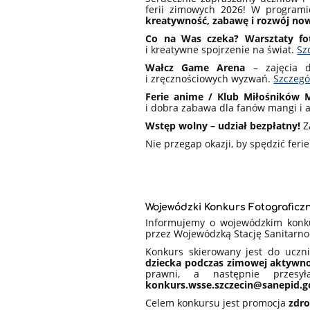
ferii zimowych 2026! W programi
kreatywność, zabawę i rozwój no
Co na Was czeka?
Warsztaty fo
i kreatywne spojrzenie na świat.
Sz
Wałcz Game Arena
– zajęcia d
i zręcznościowych wyzwań.
Szczegó
Ferie anime / Klub Miłośników M
i dobra zabawa dla fanów mangi i
Wstęp wolny – udział bezpłatny!
Z
Nie przegap okazji, by spędzić feri
Wojewódzki Konkurs Fotograficz
Informujemy o wojewódzkim konku
przez Wojewódzką Stację Sanitarno
Konkurs skierowany jest do uczn
dziecka podczas zimowej aktywnoś
prawni, a następnie przes
konkurs.wsse.szczecin@sanepid.g
Celem konkursu jest promocja
zdro