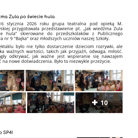
źma Zula po świecie hula
6 stycznia 2026 roku grupa teatralna pod opieką M.
kiej przygotowała przedstawienie pt. „Jak wiedźma Zula
ie hula” skierowane do przedszkolaków z Publicznego
a nr 9 "Bajka" oraz młodszych uczniów naszej Szkoły.
ktaklu było nie tylko dostarczenie dzieciom rozrywki, ale
ka ważnych wartości, takich jak przyjaźń, odwaga, miłość.
ogły odkrywać, jak ważne jest wspieranie się nawzajem
ć na nowe doświadczenia. Było to niezwykle przeżycie.
10
o SP4!