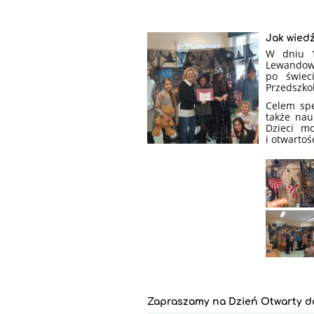
Jak wied
W dniu 1
Lewandows
po świec
Przedszkol
Celem spe
także nau
Dzieci m
i otwartoś
Zapraszamy na Dzień Otwarty d