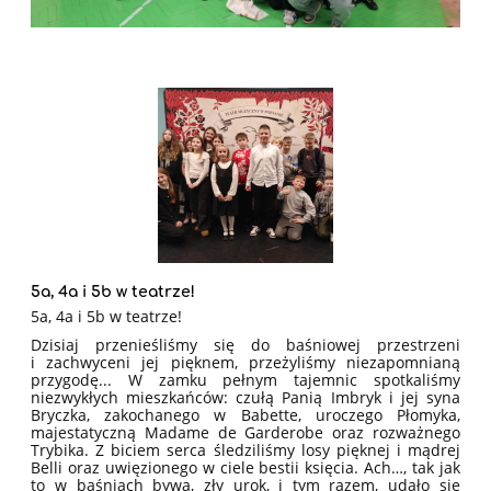
5a, 4a i 5b w teatrze!
5a, 4a i 5b w teatrze!
Dzisiaj przenieśliśmy się do baśniowej przestrzeni
i zachwyceni jej pięknem, przeżyliśmy niezapomnianą
przygodę... W zamku pełnym tajemnic spotkaliśmy
niezwykłych mieszkańców: czułą Panią Imbryk i jej syna
Bryczka, zakochanego w Babette, uroczego Płomyka,
majestatyczną Madame de Garderobe oraz rozważnego
Trybika. Z biciem serca śledziliśmy losy pięknej i mądrej
Belli oraz uwięzionego w ciele bestii księcia. Ach…, tak jak
to w baśniach bywa, zły urok, i tym razem, udało się