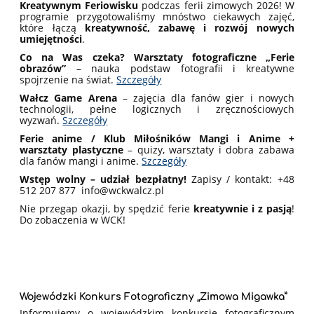
Kreatywnym Feriowisku
podczas ferii zimowych 2026! W
programie przygotowaliśmy mnóstwo ciekawych zajęć,
które łączą
kreatywność, zabawę i rozwój nowych
umiejętności
.
Co na Was czeka?
Warsztaty fotograficzne „Ferie
obrazów”
– nauka podstaw fotografii i kreatywne
spojrzenie na świat.
Szczegóły
Wałcz Game Arena
– zajęcia dla fanów gier i nowych
technologii, pełne logicznych i zręcznościowych
wyzwań.
Szczegóły
Ferie anime / Klub Miłośników Mangi i Anime +
warsztaty plastyczne
– quizy, warsztaty i dobra zabawa
dla fanów mangi i anime.
Szczegóły
Wstęp wolny – udział bezpłatny!
Zapisy / kontakt: +48
512 207 877 info@wckwalcz.pl
Nie przegap okazji, by spędzić ferie
kreatywnie i z pasją
!
Do zobaczenia w WCK!
Wojewódzki Konkurs Fotograficzny „Zimowa Migawka”
Informujemy o wojewódzkim konkursie fotograficznym