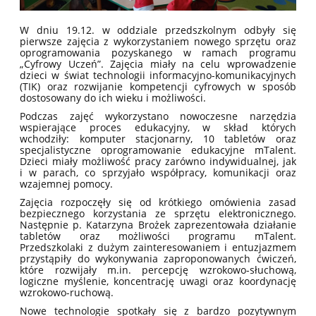
W dniu 19.12. w oddziale przedszkolnym odbyły się
pierwsze zajęcia z wykorzystaniem nowego sprzętu oraz
oprogramowania pozyskanego w ramach programu
„Cyfrowy Uczeń”. Zajęcia miały na celu wprowadzenie
dzieci w świat technologii informacyjno-komunikacyjnych
(TIK) oraz rozwijanie kompetencji cyfrowych w sposób
dostosowany do ich wieku i możliwości.
Podczas zajęć wykorzystano nowoczesne narzędzia
wspierające proces edukacyjny, w skład których
wchodziły: komputer stacjonarny, 10 tabletów oraz
specjalistyczne oprogramowanie edukacyjne mTalent.
Dzieci miały możliwość pracy zarówno indywidualnej, jak
i w parach, co sprzyjało współpracy, komunikacji oraz
wzajemnej pomocy.
Zajęcia rozpoczęły się od krótkiego omówienia zasad
bezpiecznego korzystania ze sprzętu elektronicznego.
Następnie p. Katarzyna Brożek zaprezentowała działanie
tabletów oraz możliwości programu mTalent.
Przedszkolaki z dużym zainteresowaniem i entuzjazmem
przystąpiły do wykonywania zaproponowanych ćwiczeń,
które rozwijały m.in. percepcję wzrokowo-słuchową,
logiczne myślenie, koncentrację uwagi oraz koordynację
wzrokowo-ruchową.
Nowe technologie spotkały się z bardzo pozytywnym