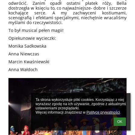
odwrócić. Zanim opadł ostatni płatek róży, Bella
dostrzegła w księciu to, co najważniejsze- dobre i szczerze
kochające serce. A my zachwyceni kostiumami,
scenografią i efektami specjalnymi, niechętnie wracaliśmy
myślami do rzeczywistości.
To był musical pełen magii!
Opiekunowie wycieczki:
Monika Sadkowska
Anna Niewczas
Marcin Kwaśniewski
Anna Wałdoch
Ta strona wykorzystuje pliki cookies. Korzystając z niej 
wyrażasz zgodę na ich używanie, zgodnie z aktualnymi 
ustawieniami przeglądarki.

Więcej informacji znajdziesz w 
Polityce prywatności
.
OK