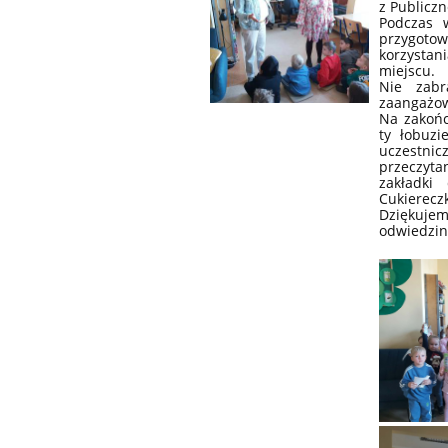
z Publiczn
Podczas w
przygotow
korzysta
miejscu.
Nie zab
zaangażow
Na zakońc
ty łobuzi
uczestni
przeczyt
zakładki
Cukierecz
Dziękuj
odwiedzin