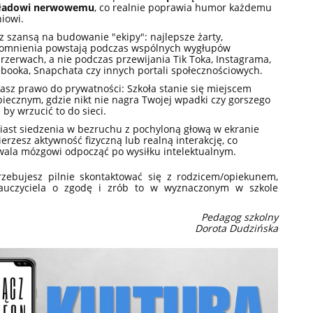
kładowi nerwowemu
, co realnie poprawia humor każdemu
iowi.
z szansą na budowanie "ekipy"
: najlepsze żarty,
omnienia powstają podczas wspólnych wygłupów
rzerwach, a nie podczas przewijania Tik Toka, Instagrama,
booka, Snapchata czy innych portali społecznościowych.
kasz prawo do prywatności
: Szkoła stanie się miejscem
iecznym, gdzie nikt nie nagra Twojej wpadki czy gorszego
 by wrzucić to do sieci.
ast siedzenia w bezruchu z pochyloną głową w ekranie
ierzesz aktywność
fizyczną lub realną interakcję
, co
wala mózgowi odpocząć po wysiłku intelektualnym.
trzebujesz pilnie skontaktować się z rodzicem/opiekunem,
auczyciela o zgodę i
zrób to w wyznaczonym w szkole
Pedagog szkolny
Dorota Dudzińska