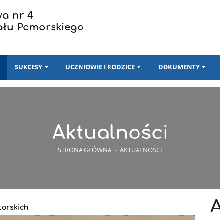
a nr 4
ału Pomorskiego
I
SUKCESY
UCZNIOWIE I RODZICE
DOKUMENTY
Aktualności
STRONA GŁÓWNA
-
AKTUALNOŚCI
torskich