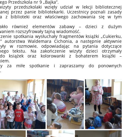
ego Przedszkola nr 9 „Bajka”.
izyty przedszkolaki wzięły udział w lekcji bibliotecznej
anej przez panie bibliotekarki. Uczestnicy poznali zasady
nia z biblioteki oraz właściwego zachowania się w tym
rakło również elementów zabawy – dzieci z dużym
aniem rozszyfrowały tajną wiadomość.
zenie spotkania wysłuchały fragmentów książki „Cukierku,
e” autorstwa Waldemara Cichonia, a następnie aktywnie
czyły w rozmowie, odpowiadając na pytania dotyczące
anego tekstu. Na zakończenie wizyty dzieci otrzymały
 do książek oraz kolorowanki z bohaterem książki –
kiem.
emy za miłe spotkanie i zapraszamy do ponownych
.