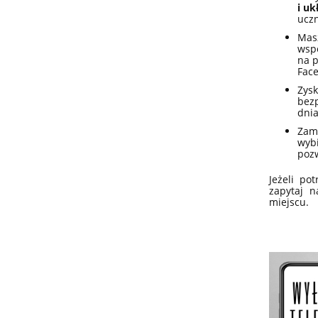
i u
uczn
Mas
wsp
na p
Face
Zys
bezp
dnia
Zami
wyb
poz
Jeżeli po
zapytaj n
miejscu.