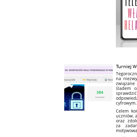
Turniej W
Tegorocz
na niezwy
związane 
śladem o
sprawdzić
odpowied
cyfrowym.
Celem kon
uczniów, a
oraz zdol
za zadan
motywować