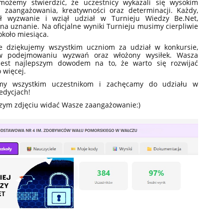
ożemy stwierdzić, że uczestnicy wykazali się wysokim
zaangażowania, kreatywności oraz determinacji. Każdy,
ął wyzwanie i wziął udział w Turnieju Wiedzy Be.Net,
na uznanie. Na oficjalne wyniki Turnieju musimy cierpliwie
około miesiąca.
e dziękujemy wszystkim uczniom za udział w konkursie,
 podejmowaniu wyzwań oraz włożony wysiłek. Wasza
jest najlepszym dowodem na to, że warto się rozwijać
o więcej.
emy wszystkim uczestnikom i zachęcamy do udziału w
edycjach!
zym zdjęciu widać Wasze zaangażowanie:)