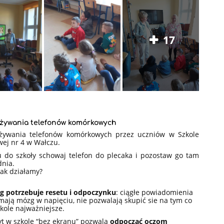
17
używania telefonów komórkowych
żywania
telefonów komórkowych przez uczniów
w Szkole
ej nr 4 w Wałczu.
u do szkoły schowaj telefon do plecaka i pozostaw go tam
dnia.
tak działamy?
g potrzebuje resetu i odpoczynku
: ciągłe powiadomienia
mają mózg w napięciu, nie pozwalają skupić sie na tym co
kole najważniejsze.
yt
w szkole “bez ekranu” pozwala
odpocząć oczom