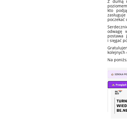
Z dumą m
poziomem 
kto podj
zasługuje 
poczekać 
Serdeczni
odwagę w
postawa 
i sięgać p
Gratuluj
kolejnych 
Na poniżs