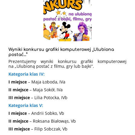
Wyniki konkursu grafiki komputerowej „Ulubiona
postać...”
Prezentujemy wyniki konkursu grafiki komputerowej
na
„Ulubioną postać z filmu, gry lub bajki”.
Kategoria klas IV:
I miejsce
– Maja Łoboda, IVa
II miejsce
– Maja Sokół, IVa
III miejsce
– Lilia Potocka, IVb
Kategoria klas V:
I miejsce
– Andrii Sobko, Vb
II miejsce
– Roksana Białowąs, Vb
III miejsce
– Filip Sobczak, Vb