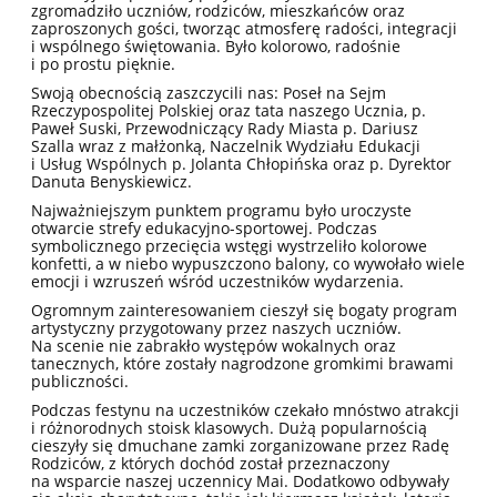
zgromadziło uczniów, rodziców, mieszkańców oraz
zaproszonych gości, tworząc atmosferę radości, integracji
i wspólnego świętowania. Było kolorowo, radośnie
i po prostu pięknie.
Swoją obecnością zaszczycili nas: Poseł na Sejm
Rzeczypospolitej Polskiej oraz tata naszego Ucznia, p.
Paweł Suski, Przewodniczący Rady Miasta p. Dariusz
Szalla wraz z małżonką, Naczelnik Wydziału Edukacji
i Usług Wspólnych p. Jolanta Chłopińska oraz p. Dyrektor
Danuta Benyskiewicz.
Najważniejszym punktem programu było uroczyste
otwarcie strefy edukacyjno-sportowej. Podczas
symbolicznego przecięcia wstęgi wystrzeliło kolorowe
konfetti, a w niebo wypuszczono balony, co wywołało wiele
emocji i wzruszeń wśród uczestników wydarzenia.
Ogromnym zainteresowaniem cieszył się bogaty program
artystyczny przygotowany przez naszych uczniów.
Na scenie nie zabrakło występów wokalnych oraz
tanecznych, które zostały nagrodzone gromkimi brawami
publiczności.
Podczas festynu na uczestników czekało mnóstwo atrakcji
i różnorodnych stoisk klasowych. Dużą popularnością
cieszyły się dmuchane zamki zorganizowane przez Radę
Rodziców, z których dochód został przeznaczony
na wsparcie naszej uczennicy Mai. Dodatkowo odbywały