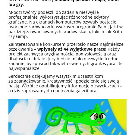
lub gry
.
Młodzi twórcy podeszli do zadania niezwykle
profesjonalnie, wykorzystując różnorodne edytory
graficzne. Na ekranach komputerów ożywały postacie
tworzone zarówno w klasycznym programie Paint, jak i w
bardziej zaawansowanych środowiskach, takich jak Krita
czy Gimp.
Zainteresowanie konkursem przerosło nasze najśmielsze
oczekiwania –
wpłynęły aż 44 wyjątkowe prace!
Każdy
projekt zachwyca oryginalnością, pomysłowością oraz
dbałością o detale. Jury będzie miało niezwykle trudne
zadanie, by spośród tak wielu świetnych grafik wybrać te
najwspanialsze.
Serdecznie dziękujemy wszystkim uczestnikom
za zaangażowanie, kreatywność i podzielenie się swoją
pasją. Wkrótce opublikujemy informację o zwycięzcach -
a dziś zapraszamy do obejrzenia galerii prac.