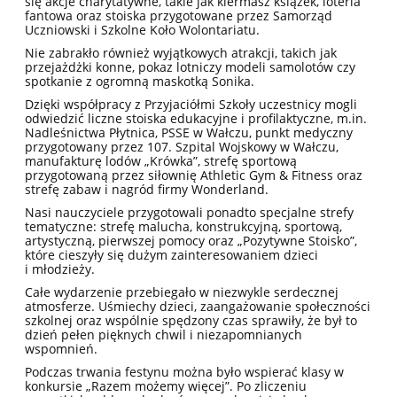
się akcje charytatywne, takie jak kiermasz książek, loteria
fantowa oraz stoiska przygotowane przez Samorząd
Uczniowski i Szkolne Koło Wolontariatu.
Nie zabrakło również wyjątkowych atrakcji, takich jak
przejażdżki konne, pokaz lotniczy modeli samolotów czy
spotkanie z ogromną maskotką Sonika.
Dzięki współpracy z Przyjaciółmi Szkoły uczestnicy mogli
odwiedzić liczne stoiska edukacyjne i profilaktyczne, m.in.
Nadleśnictwa Płytnica, PSSE w Wałczu, punkt medyczny
przygotowany przez 107. Szpital Wojskowy w Wałczu,
manufakturę lodów „Krówka”, strefę sportową
przygotowaną przez siłownię Athletic Gym & Fitness oraz
strefę zabaw i nagród firmy Wonderland.
Nasi nauczyciele przygotowali ponadto specjalne strefy
tematyczne: strefę malucha, konstrukcyjną, sportową,
artystyczną, pierwszej pomocy oraz „Pozytywne Stoisko”,
które cieszyły się dużym zainteresowaniem dzieci
i młodzieży.
Całe wydarzenie przebiegało w niezwykle serdecznej
atmosferze. Uśmiechy dzieci, zaangażowanie społeczności
szkolnej oraz wspólnie spędzony czas sprawiły, że był to
dzień pełen pięknych chwil i niezapomnianych
wspomnień.
Podczas trwania festynu można było wspierać klasy w
konkursie „Razem możemy więcej”. Po zliczeniu