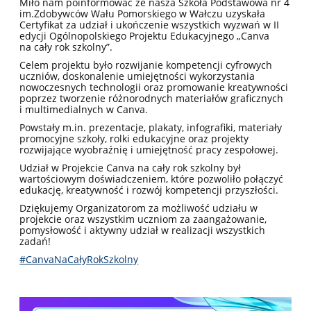
Miło nam poinformować że nasza Szkoła Podstawowa nr 4
im.Zdobywców Wału Pomorskiego w Wałczu uzyskała
Certyfikat za udział i ukończenie wszystkich wyzwań w II
edycji Ogólnopolskiego Projektu Edukacyjnego „Canva
na cały rok szkolny”.
Celem projektu było rozwijanie kompetencji cyfrowych
uczniów, doskonalenie umiejętności wykorzystania
nowoczesnych technologii oraz promowanie kreatywności
poprzez tworzenie różnorodnych materiałów graficznych
i multimedialnych w Canva.
Powstały m.in. prezentacje, plakaty, infografiki, materiały
promocyjne szkoły, rolki edukacyjne oraz projekty
rozwijające wyobraźnię i umiejętność pracy zespołowej.
Udział w Projekcie Canva na cały rok szkolny był
wartościowym doświadczeniem, które pozwoliło połączyć
edukację, kreatywność i rozwój kompetencji przyszłości.
Dziękujemy Organizatorom za możliwość udziału w
projekcie oraz wszystkim uczniom za zaangażowanie,
pomysłowość i aktywny udział w realizacji wszystkich
zadań!
#CanvaNaCałyRokSzkolny